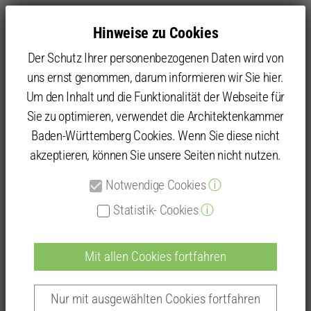
Hinweise zu Cookies
Der Schutz Ihrer personenbezogenen Daten wird von
uns ernst genommen, darum informieren wir Sie hier.
Um den Inhalt und die Funktionalität der Webseite für
Sie zu optimieren, verwendet die Architektenkammer
Kammer
Kammergruppen und Kammerbezirke
Kammerbezirk Karlsruhe
Baukultur Kraichgau
Baden-Württemberg Cookies. Wenn Sie diese nicht
Veranstaltungen
akzeptieren, können Sie unsere Seiten nicht nutzen.
Wein und Baukultur am 14.11.2018, Schloss Eichtersheim,
Angelbachtal
Notwendige Cookies
ⓘ
Statistik- Cookies
ⓘ
Wein und Baukultur am
Mit allen Cookies fortfahren
14.11.2018, Schloss
Eichtersheim, Angelbachtal
Nur mit ausgewählten Cookies fortfahren