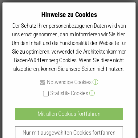
Hinweise zu Cookies
Der Schutz Ihrer personenbezogenen Daten wird von
uns ernst genommen, darum informieren wir Sie hier.
Um den Inhalt und die Funktionalität der Webseite für
Sie zu optimieren, verwendet die Architektenkammer
Kammer
Kammergruppen und Kammerbezirke
Kammerbezirk Karlsruhe
Baukultur Kraichgau
Baden-Württemberg Cookies. Wenn Sie diese nicht
Veröffentlichungen
Veröffentlichungen 2019
akzeptieren, können Sie unsere Seiten nicht nutzen.
Notwendige Cookies
ⓘ
Veröffentlichungen 2019
Statistik- Cookies
ⓘ
Mit allen Cookies fortfahren
Nur mit ausgewählten Cookies fortfahren
PFORZHEIMER KURIER / Badische Neueste