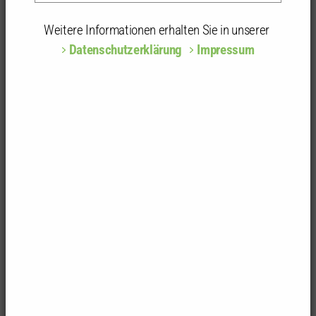
Nachrichten / Enzkreis / 19.09.2019
"Architektonische Entdeckungsreise "
Weitere Informationen erhalten Sie in unserer
Artikel zum Herunterladen
Datenschutzerklärung
Impressum
Die Veröffentlichung der Artikel erfolgt mit
freundlicher Genehmigung der BNN, Karlsruhe
(Pforzheimer Kurier)
Kammer