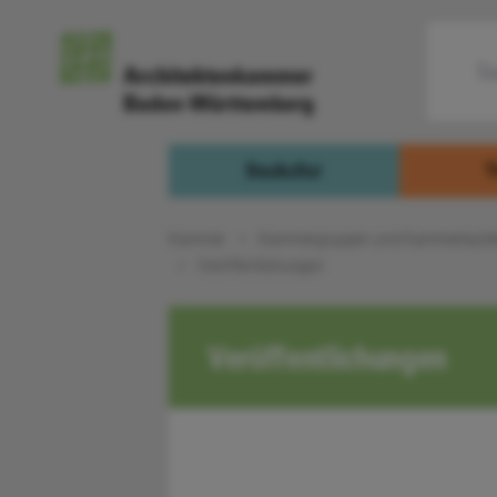
Baukultur
T
Kammer
Kammergruppen und Kammerbezir
Veröffentlichungen
Veröffentlichungen