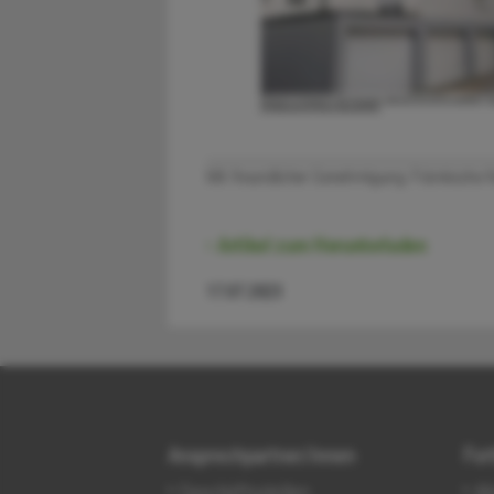
Mit freundlicher Genehmigung: Fränkische 
Artikel zum Herunterladen
17.07.2023
Ansprechpartner/innen
For
Geschäftsstellen
Al