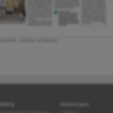
Nachrichten - Redakteur Herr Bernhard
tbildung
Kammerorgane
le anerkannten Fortbildungen
Gremien