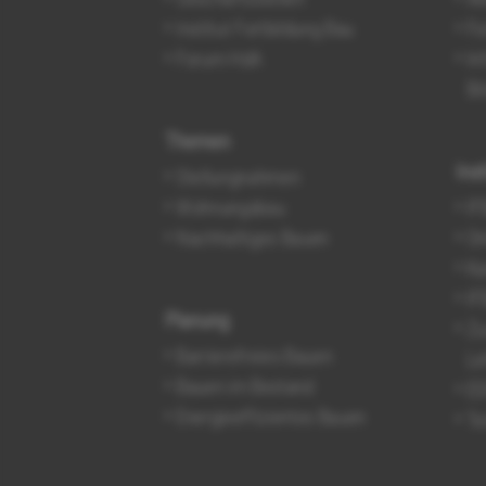
Institut Fortbildung Bau
Fo
Forum HdA
In
Bi
Themen
Ins
Stellungnahmen
Wohnungsbau
IF
Nachhaltiges Bauen
On
Ka
IF
Planung
Zu
Barrierefreies Bauen
Le
Bauen im Bestand
ES
Energieeffizientes Bauen
Te