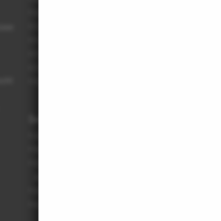
Büroberatung
üsse
Fachlisten: Aufnahme in ...
Fachlisten: Abruf von ...
Für JunAS
Für Bauherrinnen und Bauherren
echt
Rahmenvereinbarungen
Datenbanken
Architektenliste / Fachlisten
Beispielhaftes Bauen
Büroverzeichnis
Architektenprofile
Broschüren und Merkblätter
Kleinanzeigen