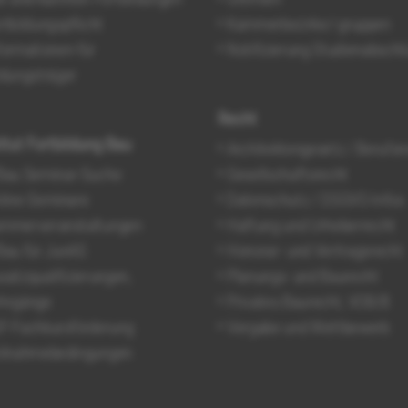
rtbildungspflicht
Kammerbezirke/-gruppen
formationen für
Notifizierung Studienabschl
ldungsträger
Recht
titut Fortbildung Bau
Architektengesetz / Berufsr
Bau Seminar-Suche
Gesellschaftsrecht
line-Seminare
Datenschutz / DSGVO-Infos
mmerveranstaltungen
Haftung und Urheberrecht
Bau für JunAS
Honorar- und Vertragsrecht
satzqualifizierungen,
Planungs- und Baurecht
hrgänge
Privates Baurecht, VOB/B
F-Fachkursförderung
Vergabe und Wettbewerb
ilnahmebedingungen