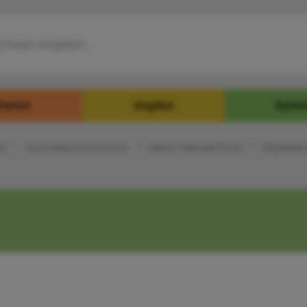
hemen
Angebot
Kamm
ke
Kammerbezirk Karlsruhe
Neckar-Odenwald-Kreis
Mitglieder