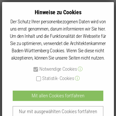
Hinweise zu Cookies
Der Schutz Ihrer personenbezogenen Daten wird von
uns ernst genommen, darum informieren wir Sie hier.
Um den Inhalt und die Funktionalität der Webseite für
Sie zu optimieren, verwendet die Architektenkammer
Kammer
Kammergruppen und Kammerbezirke
Kammerbezirk Stuttgart
Heidenheim
Baden-Württemberg Cookies. Wenn Sie diese nicht
Heidenheimer Energiegespraeche
akzeptieren, können Sie unsere Seiten nicht nutzen.
Heidenheimer Energiegespräche 2025
Notwendige Cookies
ⓘ
Statistik- Cookies
ⓘ
Heidenheimer
Energiegespräche 2025
Mit allen Cookies fortfahren
Nur mit ausgewählten Cookies fortfahren