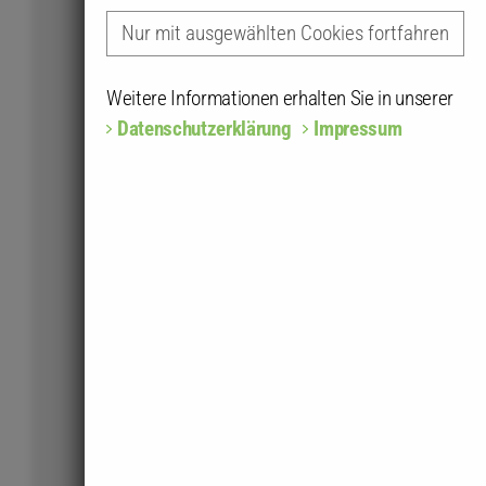
Nur mit ausgewählten Cookies fortfahren
Weitere Informationen erhalten Sie in unserer
Datenschutzerklärung
Impressum