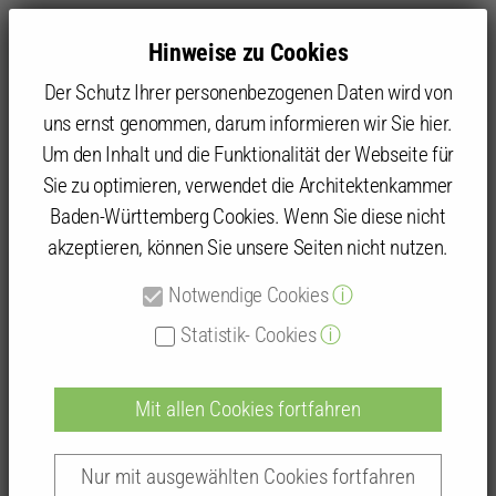
Hinweise zu Cookies
Der Schutz Ihrer personenbezogenen Daten wird von
uns ernst genommen, darum informieren wir Sie hier.
Um den Inhalt und die Funktionalität der Webseite für
Sie zu optimieren, verwendet die Architektenkammer
Kammer
Kammergruppen und Kammerbezirke
Kammerbezirk Stuttgart
Schwäbisch Hall
Vorstand
Baden-Württemberg Cookies. Wenn Sie diese nicht
akzeptieren, können Sie unsere Seiten nicht nutzen.
Notwendige Cookies
ⓘ
Vorstand der Kammergruppe
Statistik- Cookies
ⓘ
Schwäbisch Hall
Mit allen Cookies fortfahren
Nur mit ausgewählten Cookies fortfahren