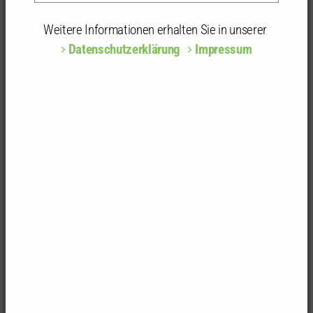
Foto: Felix Kästle
Weitere Informationen erhalten Sie in unserer
Datenschutzerklärung
Impressum
Vorsitzender
Dipl.-Ing. (FH) Markus Gundelfinger
Freier Landschaftsarchitekt
Kontaktdaten
Beisitzer/-in
Dipl.-Ing. (FH) Silke Sadi, Freie Architektin Jeffrey
Becker M.Sc., Architekt Dipl.-Ing. Bodo Braunmiller,
Freier Architekt Dipl.-Ing. (FH) Markus Rothacker,
Freier Architekt