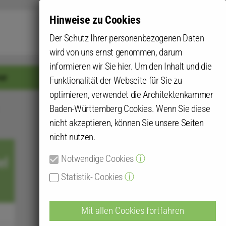
Hinweise zu Cookies
Submit
Der Schutz Ihrer personenbezogenen Daten
wird von uns ernst genommen, darum
informieren wir Sie hier. Um den Inhalt und die
er
Login für mehr
Funktionalität der Webseite für Sie zu
optimieren, verwendet die Architektenkammer
Baden-Württemberg Cookies. Wenn Sie diese
nicht akzeptieren, können Sie unsere Seiten
nicht nutzen.
Notwendige Cookies
ⓘ
el
Statistik- Cookies
ⓘ
Mit allen Cookies fortfahren