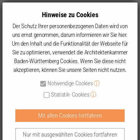
Hinweise zu Cookies
Der Schutz Ihrer personenbezogenen Daten wird von
uns ernst genommen, darum informieren wir Sie hier.
Um den Inhalt und die Funktionalität der Webseite für
Sie zu optimieren, verwendet die Architektenkammer
Themen
Presse
2021
Einfamilienhaus-Debatte unangemessen
Baden-Württemberg Cookies. Wenn Sie diese nicht
akzeptieren, können Sie unsere Seiten nicht nutzen.
Notwendige Cookies
ⓘ
Einfamilienhaus-Debatte
Statistik- Cookies
ⓘ
unangemessen
Mit allen Cookies fortfahren
Nur mit ausgewählten Cookies fortfahren
Die Architektenkammer Baden-Württemberg