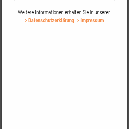
begrüßt die Debatte über den Gebäudesektor.
Pressemitteilung vom 18.2.2021
Weitere Informationen erhalten Sie in unserer
Datenschutzerklärung
Impressum
"Die Wohnungsbaufrage auf eine Verbotsdebatte
über den Gebäudetypus Einfamilienhaus zu
verkürzen, wird der Gesamtthematik nicht gerecht.
Fakt ist: Einfamilienhaus-Neubaugebiete sind aus
Sicht des Flächen- und Ressourcenverbrauchs
ausgesprochen problematisch. Auch sozial,
kommunikativ und versorgungstechnisch sind
nachverdichtete Ortsmitten und
Bestandssanierungen der überzeugendere Weg",
sagt Markus Müller, Präsident der
Architektenkammer. "Die Debatte über einen
zukunftsfest aufgestellten Gebäudesektor ist enorm