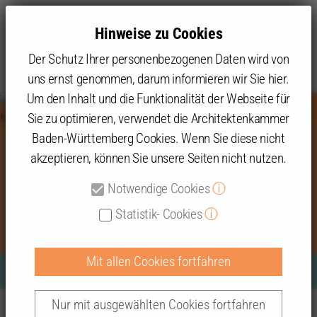
Hinweise zu Cookies
Der Schutz Ihrer personenbezogenen Daten wird von
uns ernst genommen, darum informieren wir Sie hier.
Um den Inhalt und die Funktionalität der Webseite für
Sie zu optimieren, verwendet die Architektenkammer
Baden-Württemberg Cookies. Wenn Sie diese nicht
akzeptieren, können Sie unsere Seiten nicht nutzen.
„Bauen für eine offene
Gesellschaft – Günter Behnisch
Notwendige Cookies
ⓘ
100”
Statistik- Cookies
ⓘ
Mit allen Cookies fortfahren
Olympiaanlage in München | © Behnisch & Partner,
Nur mit ausgewählten Cookies fortfahren
Themen
Presse
2022
Günter Behnisch 100