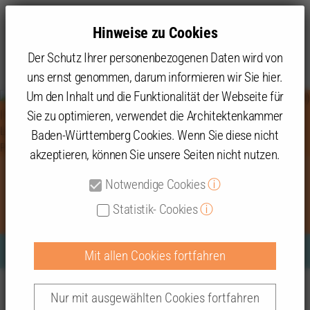
Hinweise zu Cookies
Der Schutz Ihrer personenbezogenen Daten wird von
uns ernst genommen, darum informieren wir Sie hier.
Um den Inhalt und die Funktionalität der Webseite für
Sie zu optimieren, verwendet die Architektenkammer
Baden-Württemberg Cookies. Wenn Sie diese nicht
akzeptieren, können Sie unsere Seiten nicht nutzen.
Notwendige Cookies
ⓘ
LBO-Novelle: Noch zu viele Risiken
Statistik- Cookies
ⓘ
Mit allen Cookies fortfahren
Haus des Landtags
, Stuttgart: Staab Architekten GmbH,
Themen
Presse
2024
LBO-Novelle: Noch zu viele Risiken
Nur mit ausgewählten Cookies fortfahren
Berlin (LPH 2-8) | ERNST² ARCHITEKTEN AG, Stuttgart