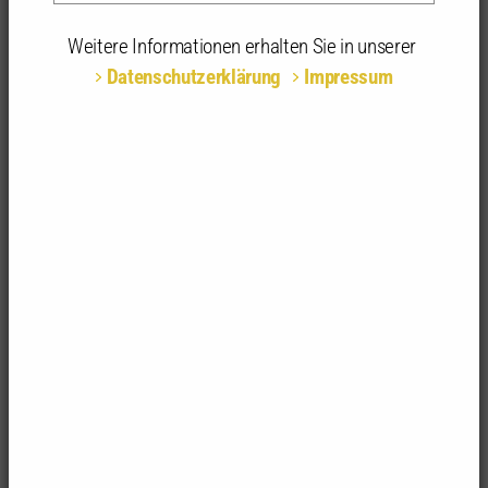
09.09.2025 | 09:00 - 13:00 Uhr | Online
Weitere Informationen erhalten Sie in unserer
Datenschutzerklärung
Impressum
Veranstaltungsnr:
2025-158245-0003
Themenbereich:
Planungs-, Bau- und
Projektmanagement
Veranstaltungsart:
Seminar
Fachrichtungsempfehlung:
alle Fachrichtungen
Anerkannte
5 anerkannte Stunden
Stunden:
Termine /
1 Tag
Seminartage:
Teilnahmegebühr:
289,00 € | 289,00 € für
Kammermitglieder