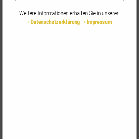
12.08.2025 - 13.08.2025 | 09:00 - 17:00 Uhr | Online |
89073 Ulm
Weitere Informationen erhalten Sie in unserer
Datenschutzerklärung
Impressum
Veranstaltungsnr:
2025-167984-0006
Themenbereich:
Technik, Aus- und Durchführung
Veranstaltungsart:
Seminar
Fachrichtungsempfehlung:
Architektur | Innenarchitektur
Anerkannte
16 anerkannte Stunden | 2-tägig
Stunden:
Termine /
2 Tage
Seminartage:
Teilnahmegebühr:
960,00 €
Teilnahmemöglichkeiten:
Präsenz mit Livestream