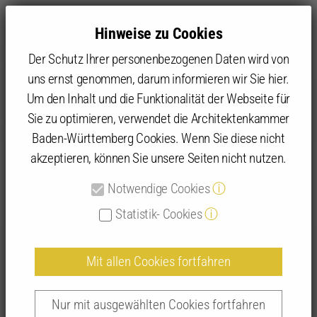
Hinweise zu Cookies
Der Schutz Ihrer personenbezogenen Daten wird von
uns ernst genommen, darum informieren wir Sie hier.
Um den Inhalt und die Funktionalität der Webseite für
Sie zu optimieren, verwendet die Architektenkammer
Angebot
Baden-Württemberg Cookies. Wenn Sie diese nicht
akzeptieren, können Sie unsere Seiten nicht nutzen.
Detailansicht
Notwendige Cookies
ⓘ
Statistik- Cookies
ⓘ
Mit allen Cookies fortfahren
Architekten- und Planerabend
Sprudelhof-Therme Bad Nauheim
Nur mit ausgewählten Cookies fortfahren