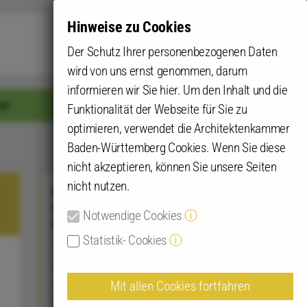
Hinweise zu Cookies
Submit
Der Schutz Ihrer personenbezogenen Daten
wird von uns ernst genommen, darum
informieren wir Sie hier. Um den Inhalt und die
er
Login für mehr
Funktionalität der Webseite für Sie zu
optimieren, verwendet die Architektenkammer
Baden-Württemberg Cookies. Wenn Sie diese
nicht akzeptieren, können Sie unsere Seiten
nicht nutzen.
Informationen zu Fort­bil­
dun­gen externer
Notwendige Cookies
ⓘ
Bildungsträger
Statistik- Cookies
ⓘ
Bitte wenden Sie sich für
weitere Informationen zu
den jeweiligen Fort­bil­dungs­
Mit allen Cookies fortfahren
ver­an­stal­tun­gen direkt an die