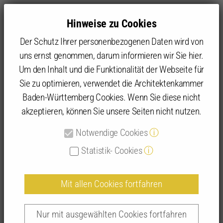
Hinweise zu Cookies
Der Schutz Ihrer personenbezogenen Daten wird von
uns ernst genommen, darum informieren wir Sie hier.
Um den Inhalt und die Funktionalität der Webseite für
Sie zu optimieren, verwendet die Architektenkammer
Angebot
IFBau | Fortbildungen
IFBau Seminar-Suche
Baden-Württemberg Cookies. Wenn Sie diese nicht
akzeptieren, können Sie unsere Seiten nicht nutzen.
Detailansicht IFBau-Seminare
Notwendige Cookies
ⓘ
Statistik- Cookies
ⓘ
Mit allen Cookies fortfahren
Kosten im Bauwesen – Freianlagen
wirtschaftlich planen | 254012
Nur mit ausgewählten Cookies fortfahren