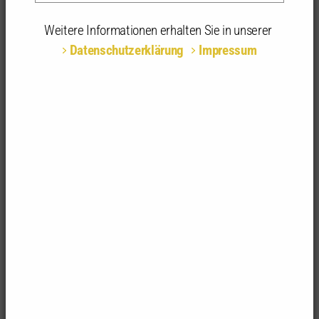
05.11.2025 | 09:30 - 17:00 Uhr | Haus der
Architektinnen und Architekten, Stuttgart
Weitere Informationen erhalten Sie in unserer
Datenschutzerklärung
Impressum
Teilnahmeart:
Präsenz
Fachrichtungsempfehlung:
alle Fachrichtungen
Anerkannte
8 anerkannte Stunden | 1-tägig
Stunden:
Sicher kalkulieren, rechtssicher planen –
Kostenplanung für Freianlagen
Zu den Berufsaufgaben von
Landschaftsarchitektinnen und
Landschaftsarchitekten
gehört u.a. die
wirtschaftliche Planung von Freianlagen
(Außenanlagen und Freifläche,