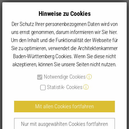
Hinweise zu Cookies
Der Schutz Ihrer personenbezogenen Daten wird von
uns ernst genommen, darum informieren wir Sie hier.
Um den Inhalt und die Funktionalität der Webseite für
Sie zu optimieren, verwendet die Architektenkammer
Angebot
IFBau | Fortbildungen
IFBau Seminar-Suche
Baden-Württemberg Cookies. Wenn Sie diese nicht
akzeptieren, können Sie unsere Seiten nicht nutzen.
Detailansicht IFBau-Seminare
Notwendige Cookies
ⓘ
Statistik- Cookies
ⓘ
Mit allen Cookies fortfahren
Aktuelle Änderungen der
Landesbauordnung – Die LBO-Reform |
Nur mit ausgewählten Cookies fortfahren
255060