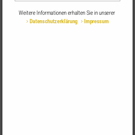
25.02.2026 | 09:30 - 13:00 Uhr | Zoom-Meeting,
Weitere Informationen erhalten Sie in unserer
Online
Datenschutzerklärung
Impressum
Teilnahmeart:
Online
Fachrichtungsempfehlung:
alle Fachrichtungen
Anerkannte
4 anerkannte Stunden | 1-tägig
Stunden:
Gesetz für das schnellere Bauen
– so lautet das am
13. März 2025 vom Landtag Baden-Württemberg
beschlossene Gesetz zur Änderung der
Landesbauordnung. Damit ist der Inhalt der LBO-
Reform bekannt – die Änderungen treten drei
Monate nach der Bekanntmachung des Gesetzes in
Kraft. Die LBO-Reform beinhaltet zahlreiche und