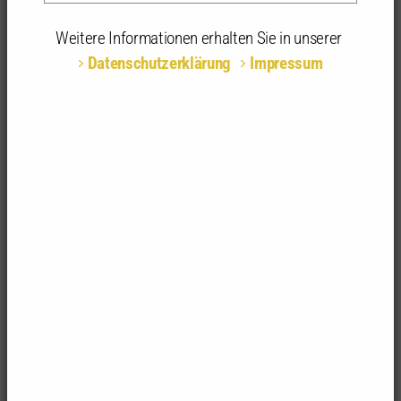
04.12.2025 | 17:00 - 19:30 Uhr | Zoom-Meeting,
Online
Weitere Informationen erhalten Sie in unserer
Datenschutzerklärung
Impressum
Teilnahmeart:
Online
Fachrichtungsempfehlung:
alle Fachrichtungen
Anerkannte
3 anerkannte Stunden | 1-tägig
Stunden:
Einführung in die digitale Plattform
„Virtuelles Bauamt“ und die Neuerungen
der Landesbauordnung Baden-
Württemberg zur Online-
Bauantragsstellung
Die Online-Fortbildung
gibt einen umfassenden
Einblick in die neuesten Digitalisierungsprojekte im
Baurecht. Die Teilnehmenden erhalten eine