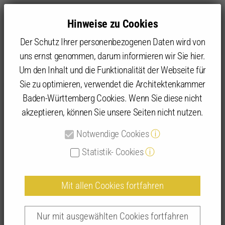
Hinweise zu Cookies
Der Schutz Ihrer personenbezogenen Daten wird von
uns ernst genommen, darum informieren wir Sie hier.
Um den Inhalt und die Funktionalität der Webseite für
Sie zu optimieren, verwendet die Architektenkammer
Angebot
IFBau | Fortbildungen
IFBau Seminar-Suche
Baden-Württemberg Cookies. Wenn Sie diese nicht
akzeptieren, können Sie unsere Seiten nicht nutzen.
Detailansicht IFBau-Seminare
Notwendige Cookies
ⓘ
Statistik- Cookies
ⓘ
Mit allen Cookies fortfahren
Das Virtuelle Bauamt Baden-Württemberg
| 255084
Nur mit ausgewählten Cookies fortfahren