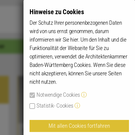
Hinweise zu Cookies
Submit
Der Schutz Ihrer personenbezogenen Daten
wird von uns ernst genommen, darum
informieren wir Sie hier. Um den Inhalt und die
er
Login für mehr
Funktionalität der Webseite für Sie zu
optimieren, verwendet die Architektenkammer
Baden-Württemberg Cookies. Wenn Sie diese
nicht akzeptieren, können Sie unsere Seiten
nicht nutzen.
Notwendige Cookies
ⓘ
Statistik- Cookies
ⓘ
Mit allen Cookies fortfahren
Teilnahmebedingungen