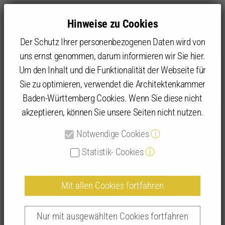
Hinweise zu Cookies
Der Schutz Ihrer personenbezogenen Daten wird von
uns ernst genommen, darum informieren wir Sie hier.
Um den Inhalt und die Funktionalität der Webseite für
Sie zu optimieren, verwendet die Architektenkammer
Angebot
IFBau | Fortbildungen
IFBau Seminar-Suche
Baden-Württemberg Cookies. Wenn Sie diese nicht
akzeptieren, können Sie unsere Seiten nicht nutzen.
Detailansicht IFBau-Seminare
Notwendige Cookies
ⓘ
Statistik- Cookies
ⓘ
Mit allen Cookies fortfahren
AutoDesk Revit Architecture – Familien
erstellen und bearbeiten | 261014
Nur mit ausgewählten Cookies fortfahren