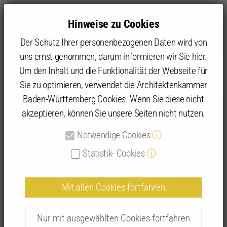
Hinweise zu Cookies
Der Schutz Ihrer personenbezogenen Daten wird von
uns ernst genommen, darum informieren wir Sie hier.
Um den Inhalt und die Funktionalität der Webseite für
Sie zu optimieren, verwendet die Architektenkammer
Angebot
IFBau | Fortbildungen
IFBau Seminar-Suche
Baden-Württemberg Cookies. Wenn Sie diese nicht
akzeptieren, können Sie unsere Seiten nicht nutzen.
Detailansicht IFBau-Seminare
Notwendige Cookies
ⓘ
Statistik- Cookies
ⓘ
Mit allen Cookies fortfahren
Das neue Gebäudemodernisierungsgesetz
GModG kompakt | 262032
Nur mit ausgewählten Cookies fortfahren