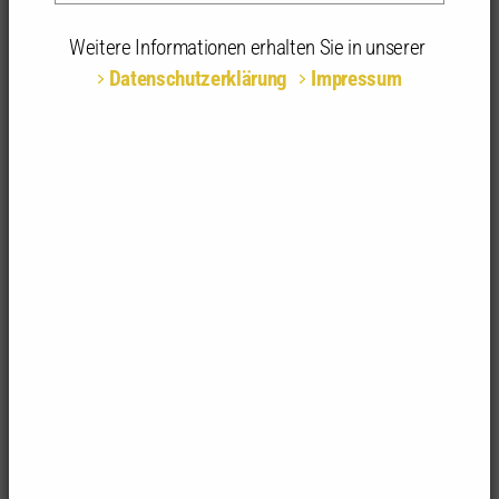
23.06.2026 | 09:30 - 13:00 Uhr | Zoom-Meeting,
Online
Weitere Informationen erhalten Sie in unserer
Datenschutzerklärung
Impressum
Teilnahmeart:
Online
Fachrichtungsempfehlung:
alle Fachrichtungen
Anerkannte
4 anerkannte Stunden | 1-tägig
Stunden:
Gesetz zur Einsparung von Energie und zur
Modernisierung der Wärmeversorgung in
Gebäuden
Mit dem Koalitionsvertrag der Bundesregierung
wurde vereinbart, das Gebäudeenergiegesetz zu
modifizieren. Konkret heißt es im Eckpunktepapier
vom 24.02.2026: “Das Heizungsgesetz wird
abgeschafft. Die bürokratischen und kleinteiligen