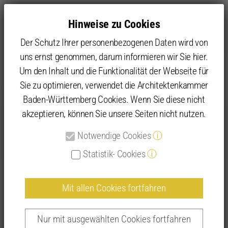
Hinweise zu Cookies
Der Schutz Ihrer personenbezogenen Daten wird von
uns ernst genommen, darum informieren wir Sie hier.
Um den Inhalt und die Funktionalität der Webseite für
Sie zu optimieren, verwendet die Architektenkammer
Angebot
IFBau | Fortbildungen
IFBau Seminar-Suche
Baden-Württemberg Cookies. Wenn Sie diese nicht
akzeptieren, können Sie unsere Seiten nicht nutzen.
Detailansicht IFBau-Seminare
Notwendige Cookies
ⓘ
Statistik- Cookies
ⓘ
Mit allen Cookies fortfahren
Rechtssicher durch die Bauleitung |
263025
Nur mit ausgewählten Cookies fortfahren