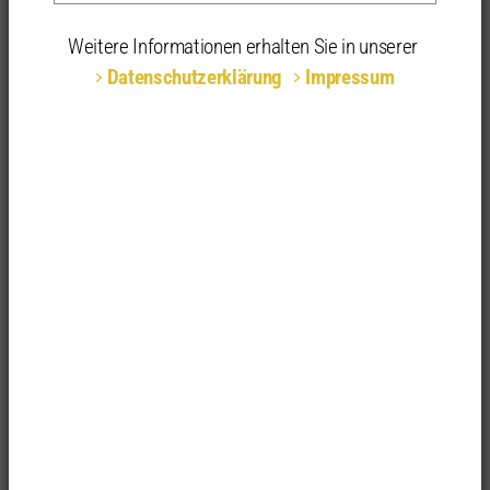
Online
Weitere Informationen erhalten Sie in unserer
Teilnahmeart:
Online
Datenschutzerklärung
Impressum
Fachrichtungsempfehlung:
alle Fachrichtungen
Anerkannte
4 anerkannte Stunden | 1-tägig
Stunden:
Kenntnisgabe-, vereinfachtes und
reguläres Baugenehmigungsverfahren
Das eine Baugenehmigungsverfahren
gibt es nicht
mehr. Bauherrinnen und Bauherren haben heute oft
die Wahl zwischen dem Kenntnisgabeverfahren,
dem vereinfachten Baugenehmigungsverfahren und
dem traditionellen Baugenehmigungsverfahren.
Diese Förderung des vereinfachten