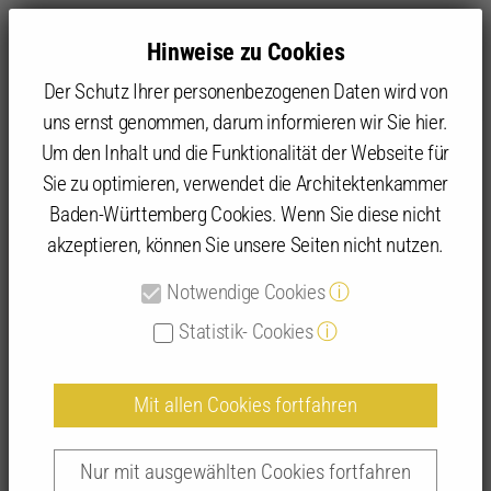
Hinweise zu Cookies
Der Schutz Ihrer personenbezogenen Daten wird von
uns ernst genommen, darum informieren wir Sie hier.
Um den Inhalt und die Funktionalität der Webseite für
Sie zu optimieren, verwendet die Architektenkammer
Angebot
IFBau | Fortbildungen
IFBau Seminar-Suche
Baden-Württemberg Cookies. Wenn Sie diese nicht
akzeptieren, können Sie unsere Seiten nicht nutzen.
Detailansicht IFBau-Seminare
Notwendige Cookies
ⓘ
Statistik- Cookies
ⓘ
Mit allen Cookies fortfahren
Der erfolgreiche Bauantrag – LBO | 265021
16.06.2026 | 09:30 - 13:00 Uhr | Zoom-Meeting,
Nur mit ausgewählten Cookies fortfahren