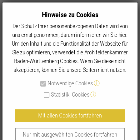
Hinweise zu Cookies
Der Schutz Ihrer personenbezogenen Daten wird von
uns ernst genommen, darum informieren wir Sie hier.
Um den Inhalt und die Funktionalität der Webseite für
Sie zu optimieren, verwendet die Architektenkammer
Angebot
IFBau | Fortbildungen
IFBau Seminar-Suche
Baden-Württemberg Cookies. Wenn Sie diese nicht
akzeptieren, können Sie unsere Seiten nicht nutzen.
Detailansicht IFBau-Seminare
Notwendige Cookies
ⓘ
Statistik- Cookies
ⓘ
Mit allen Cookies fortfahren
Bauordnungsrechtliche Anforderungen
beim Bauen im Bestand | 265043
Nur mit ausgewählten Cookies fortfahren