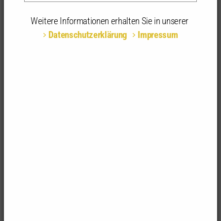
24.11.2026 | 09:30 - 17:00 Uhr | Haus der
Architektinnen und Architekten, Stuttgart
Weitere Informationen erhalten Sie in unserer
Datenschutzerklärung
Impressum
Teilnahmeart:
Präsenz
Fachrichtungsempfehlung:
alle Fachrichtungen
Anerkannte
8 anerkannte Stunden | 1-tägig
Stunden:
Genehmigungspflichtige oder
verfahrensfreie Projekte und
baurechtlicher Bestandsschutz
Das Bauen im Bestand ist ein Thema mit deutlich
wachsender Bedeutung.
Das treffsichere Benennen
der für ein geplantes Bauprojekt im Bestand
geltenden bauordnungsrechtlichen Anforderungen
ist aufgrund des in unterschiedlichem Umfang