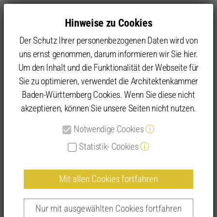
Hinweise zu Cookies
Der Schutz Ihrer personenbezogenen Daten wird von
uns ernst genommen, darum informieren wir Sie hier.
Um den Inhalt und die Funktionalität der Webseite für
Sie zu optimieren, verwendet die Architektenkammer
Angebot
IFBau | Fortbildungen
IFBau Seminar-Suche
Baden-Württemberg Cookies. Wenn Sie diese nicht
akzeptieren, können Sie unsere Seiten nicht nutzen.
Detailansicht IFBau-Seminare
Notwendige Cookies
ⓘ
Statistik- Cookies
ⓘ
Mit allen Cookies fortfahren
Infoveranstaltung: Altersvorsorge für
Architekt:innen - Grundlagen kompakt |
Nur mit ausgewählten Cookies fortfahren
266037