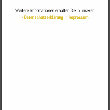
15.06.2026 | 17:00 - 18:30 Uhr | Zoom-Meeting,
Weitere Informationen erhalten Sie in unserer
Online
Datenschutzerklärung
Impressum
Teilnahmeart:
Online
Fachrichtungsempfehlung:
alle Fachrichtungen
System verstehen. Optionen erkennen.
Entscheidungen vorbereiten.
Wer die Spielregeln kennt, kann bessere
Vorsorgeentscheidungen treffen. Architekt:innen
bewegen sich zwischen Versorgungswerk,
Deutscher Rentenversicherung (DRV) und privaten
Ergänzungen – oft ohne vollständigen Überblick
über Wechselwirkungen, Fristen und
Gestaltungsmöglichkeiten. Dieses Seminar schafft