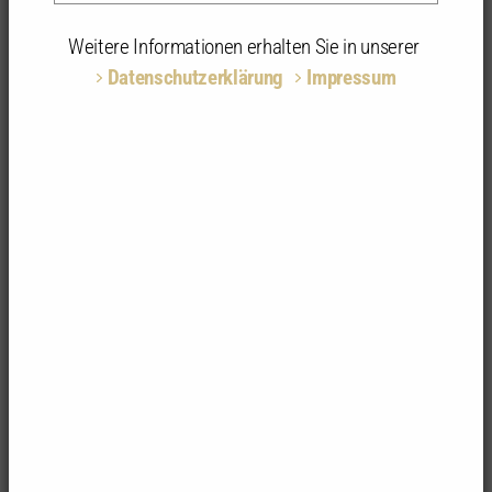
Weitere Informationen erhalten Sie in unserer
Datenschutzerklärung
Impressum