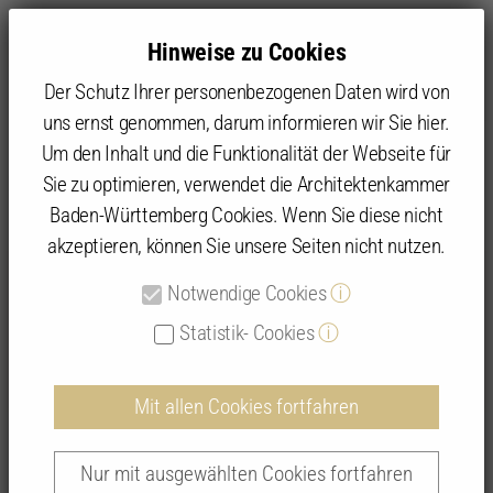
Hinweise zu Cookies
Der Schutz Ihrer personenbezogenen Daten wird von
uns ernst genommen, darum informieren wir Sie hier.
Um den Inhalt und die Funktionalität der Webseite für
Sie zu optimieren, verwendet die Architektenkammer
Berufspraxis
Sachverständige
Publikationen
Der Sachverständige und seine Auftraggeber
Baden-Württemberg Cookies. Wenn Sie diese nicht
akzeptieren, können Sie unsere Seiten nicht nutzen.
Notwendige Cookies
ⓘ
Der Sachverständige und seine
Statistik- Cookies
ⓘ
Auftraggeber
Mit allen Cookies fortfahren
Nur mit ausgewählten Cookies fortfahren