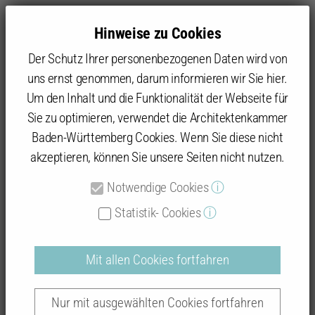
Hinweise zu Cookies
Der Schutz Ihrer personenbezogenen Daten wird von
uns ernst genommen, darum informieren wir Sie hier.
Um den Inhalt und die Funktionalität der Webseite für
Sie zu optimieren, verwendet die Architektenkammer
Baukultur
Beispielhaftes Bauen
Datenbank: Prämierte Objekte
Baden-Württemberg Cookies. Wenn Sie diese nicht
akzeptieren, können Sie unsere Seiten nicht nutzen.
Notwendige Cookies
ⓘ
Beispielhaftes Bauen
Statistik- Cookies
ⓘ
Mit allen Cookies fortfahren
Auszeichnungsverfahren "Ortenaukreis
Nur mit ausgewählten Cookies fortfahren
2008 - 2014"