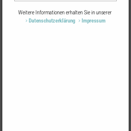
Weitere Informationen erhalten Sie in unserer
Datenschutzerklärung
Impressum
Foto: OLAF HERZOG
B 28 Ortsumfahrung Oberkirch-Lautenbach,
Tunnelbetriebsgebäude
Heimkehrerstraße 1a
77704 Oberkirch
Architektur/Stadtplanung
Staatliches Hochbauamt Freiburg; Projektleiterin:
Stephanie Ortmanns; Bauleitung: Fuchs-Architekten,