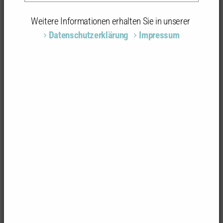
Weitere Informationen erhalten Sie in unserer
Datenschutzerklärung
Impressum
Foto: Ulrike Fischer und Alexander Scheidel
Haus 4080
Lederstraße 5
76227 Karlsruhe-Durlach
Architektur/Stadtplanung
LINKING ARCHITECTURE | ULRIKE FISCHER , Karlsruhe;
Projektleiterin: Prof. Dr. Ulrike Fischer