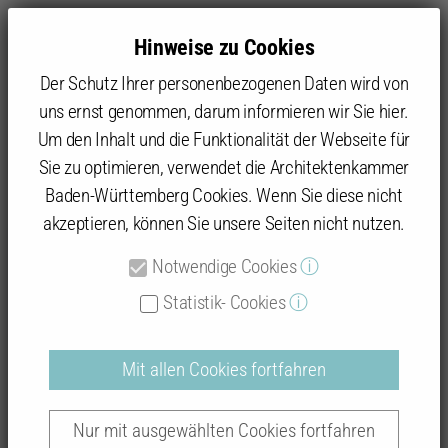
Hinweise zu Cookies
Der Schutz Ihrer personenbezogenen Daten wird von
uns ernst genommen, darum informieren wir Sie hier.
Um den Inhalt und die Funktionalität der Webseite für
Sie zu optimieren, verwendet die Architektenkammer
Baukultur
Beispielhaftes Bauen
Datenbank: Prämierte Objekte
Baden-Württemberg Cookies. Wenn Sie diese nicht
akzeptieren, können Sie unsere Seiten nicht nutzen.
Notwendige Cookies
ⓘ
Beispielhaftes Bauen
Statistik- Cookies
ⓘ
Mit allen Cookies fortfahren
Auszeichnungsverfahren "Karlsruhe-Stadt
Nur mit ausgewählten Cookies fortfahren
2018 - 2024"