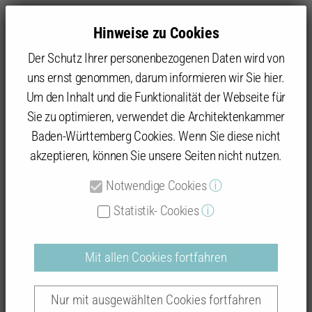
Hinweise zu Cookies
Der Schutz Ihrer personenbezogenen Daten wird von
uns ernst genommen, darum informieren wir Sie hier.
Um den Inhalt und die Funktionalität der Webseite für
Sie zu optimieren, verwendet die Architektenkammer
Baukultur
Beispielhaftes Bauen
Datenbank: Prämierte Objekte
Baden-Württemberg Cookies. Wenn Sie diese nicht
akzeptieren, können Sie unsere Seiten nicht nutzen.
Notwendige Cookies
ⓘ
Beispielhaftes Bauen
Statistik- Cookies
ⓘ
Mit allen Cookies fortfahren
Auszeichnungsverfahren "Böblingen 2017
Nur mit ausgewählten Cookies fortfahren
- 2024"