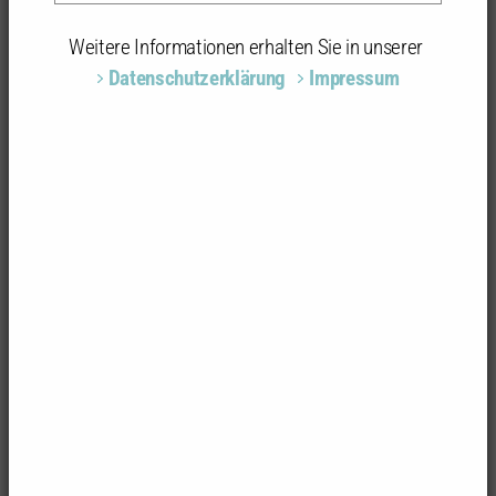
Weitere Informationen erhalten Sie in unserer
Datenschutzerklärung
Impressum
Foto: Martin Baitinger
Kindergarten
71083 Herrenberg-Kayh
Architektur/Stadtplanung
hessarchitektur, Oliver Hess, Gäufelden |
Landschaftsarchitektur: freiraumconcept sinz-
beerstecher + böpple Landschaftsarchitekten