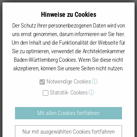
Hinweise zu Cookies
Der Schutz Ihrer personenbezogenen Daten wird von
uns ernst genommen, darum informieren wir Sie hier.
Um den Inhalt und die Funktionalität der Webseite für
Sie zu optimieren, verwendet die Architektenkammer
Baukultur
Beispielhaftes Bauen
Datenbank: Prämierte Objekte
Baden-Württemberg Cookies. Wenn Sie diese nicht
akzeptieren, können Sie unsere Seiten nicht nutzen.
Notwendige Cookies
ⓘ
Beispielhaftes Bauen
Statistik- Cookies
ⓘ
Mit allen Cookies fortfahren
Auszeichnungsverfahren "Konstanz 2018 -
Nur mit ausgewählten Cookies fortfahren
2024"