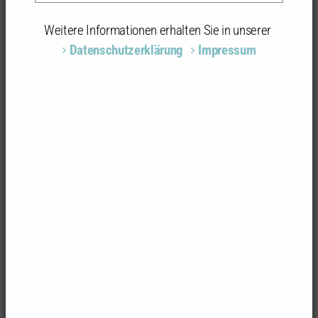
Weitere Informationen erhalten Sie in unserer
Datenschutzerklärung
Impressum
Foto: Barbara Schwager
Wohnquartier Nezfeldwies
Nezfeldwies 1-15
78315 Radolfzell-Böhringen
Architektur/Stadtplanung
Lanz Schwager & Partner Architekten mbB BDA,
Konstanz; Projektleiterinnen: Petra Martin, Anna Edegger
| Landschaftsarchitektur: 365° freiraum+umwelt