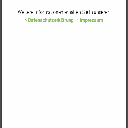
Architekt
Kammergruppe:
Karlsruhe - Stadt
Weitere Informationen erhalten Sie in unserer
Datenschutzerklärung
Impressum
Privatadresse
Tennesseeallee 45
76149 Karlsruhe
Adressänderungen und Pflege von Mitgliedsdaten
Als Mitglied können Sie uns beispielsweise
Adressänderungen oder -ergänzungen sowie
Änderungswünsche zur Veröffentlichung Ihrer Daten
entweder mit dem
hier hinterlegten Mitteilungsformular
oder auch
direkt online über die