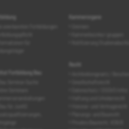
tbildung
Kammerorgane
le anerkannten Fortbildungen
Gremien
rtbildungspflicht
Kammerbezirke/-gruppen
formationen für
Notifizierung Studienabschl
ldungsträger
Recht
titut Fortbildung Bau
Architektengesetz / Berufsr
Bau Seminar-Suche
Gesellschaftsrecht
line-Seminare
Datenschutz / DSGVO-Infos
mmerveranstaltungen
Haftung und Urheberrecht
Bau für JunAS
Honorar- und Vertragsrecht
satzqualifizierungen,
Planungs- und Baurecht
hrgänge
Privates Baurecht, VOB/B