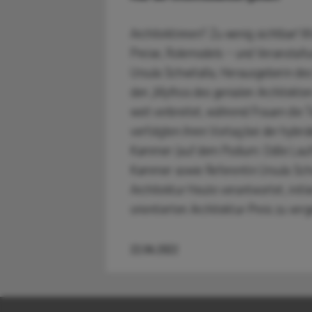
Architektinnen? Zu wenig sichtbar! W
Preise, Rolemodels – und Veranstaltu
Ursula Schwitalla, Herausgeberin des 
den „Mythos des genialen Architekten-
weit verbreitet, während Frauen die T
verfolgten ihren Vortag bei der hybr
Kammer (auf dem Podium: Odile Lauf
Kammer sowie Referentin Ursula Schwi
Architektur Heute verantwortet, initii
orientierten Architektur-Preis zu ver
22.06.2022