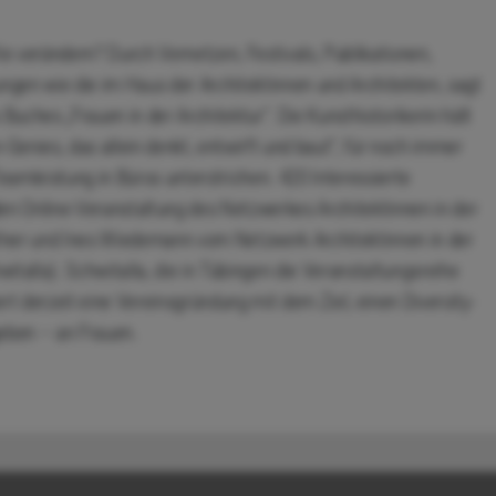
ie verändern? Durch Vernetzen, Festivals, Publikationen,
ngen wie die im Haus der Architektinnen und Architekten, sagt
Buches „Frauen in der Architektur“. Die Kunsthistorikerin hält
Genies, das allein denkt, entwirft und baut“, für noch immer
eamleistung in Büros unterstrichen. 420 Interessierte
iden Online-Veranstaltung des Netzwerkes Architektinnen in der
ner und Ines Wiedemann vom Netzwerk Architektinnen in der
talla). Schwitalla, die in Tübingen die Veranstaltungsreihe
ert derzeit eine Vereinsgründung mit dem Ziel, einen Diversity-
geben – an Frauen.