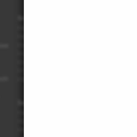
Service
Bauantrag, Vorschriften
Büroberatung
üsse
Fachlisten: Aufnahme in ...
Fachlisten: Abruf von ...
Für JunAS
Für Bauherrinnen und Bauherren
echt
Rahmenvereinbarungen
Datenbanken
Architektenliste / Fachlisten
Beispielhaftes Bauen
Büroverzeichnis