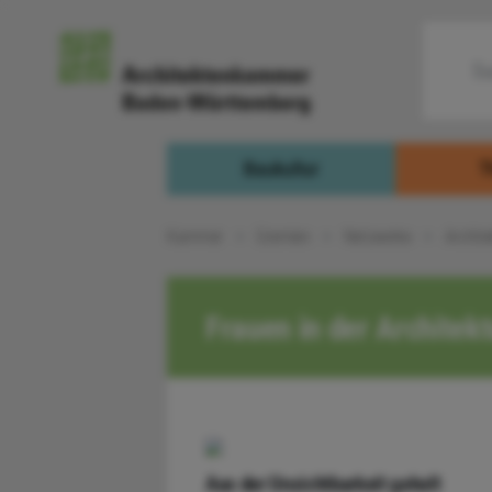
Baukultur
T
Kammer
Gremien
Netzwerke
Archite
Frauen in der Architekt
Aus der Unsichtbarkeit geholt