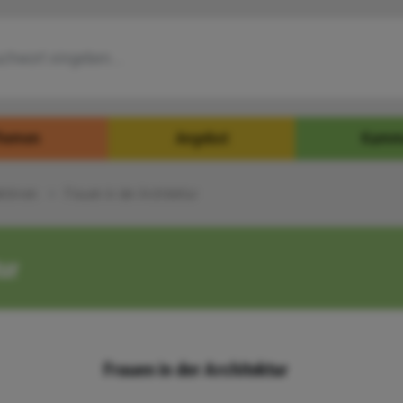
hemen
Angebot
Kamm
ktinnen
Frauen in der Architektur
ur
Frauen in der Architektur