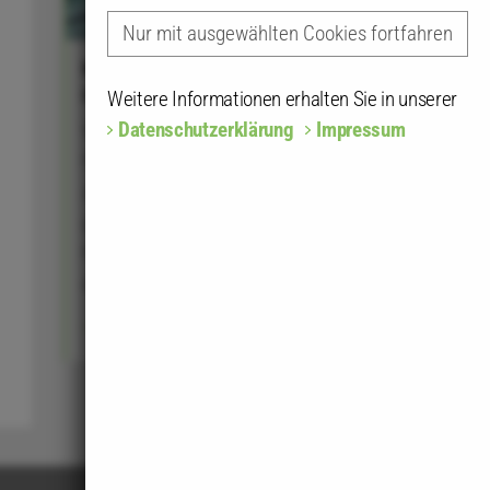
Nur mit ausgewählten Cookies fortfahren
Netzwerk Architektinnen
in der Kammer
Weitere Informationen erhalten Sie in unserer
Datenschutzerklärung
Impressum
Wir bieten Kolleginnen aller
Fachrichtungen ein Forum
zur Klärung
genderspezifischer
Fragestellungen innerhalb
der Kammerstruktur.
04.11.2025
mehr