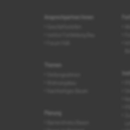
Ansprechpartner/innen
For
Geschäftsstellen
Al
Institut Fortbildung Bau
Fo
Forum HdA
In
Bi
Themen
Ins
Stellungnahmen
Wohnungsbau
IF
Nachhaltiges Bauen
On
Ka
IF
Planung
Zu
Barrierefreies Bauen
Le