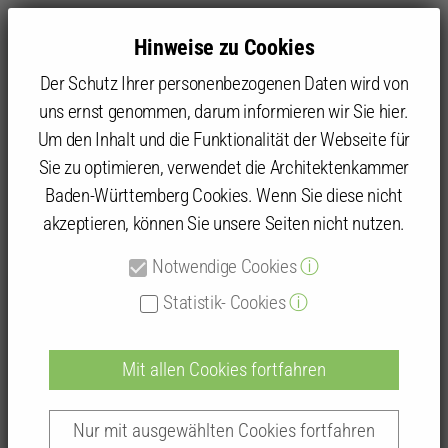
Hinweise zu Cookies
Der Schutz Ihrer personenbezogenen Daten wird von
uns ernst genommen, darum informieren wir Sie hier.
Um den Inhalt und die Funktionalität der Webseite für
Sie zu optimieren, verwendet die Architektenkammer
Kammer
Kammergruppen und Kammerbezirke
Kammerbezirk Karlsruhe
Baukultur Kraichgau
Baden-Württemberg Cookies. Wenn Sie diese nicht
Wanderausstellung Baukultur Kraichgau
akzeptieren, können Sie unsere Seiten nicht nutzen.
Podiumsdiskussion am 10.03.2020
B 11
Notwendige Cookies
ⓘ
Statistik- Cookies
ⓘ
B 11
Mit allen Cookies fortfahren
Nur mit ausgewählten Cookies fortfahren