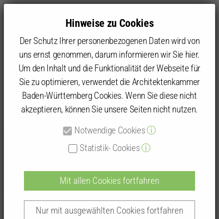
Hinweise zu Cookies
Der Schutz Ihrer personenbezogenen Daten wird von
uns ernst genommen, darum informieren wir Sie hier.
Um den Inhalt und die Funktionalität der Webseite für
Sie zu optimieren, verwendet die Architektenkammer
Kammer
Kammergruppen und Kammerbezirke
Kammerbezirk Karlsruhe
Baden-Baden/Rastatt
Baden-Württemberg Cookies. Wenn Sie diese nicht
Mitgliederinformationen Baden-Baden/Rastatt
akzeptieren, können Sie unsere Seiten nicht nutzen.
Weihnachtsfeier am 12.12.2024
Notwendige Cookies
ⓘ
Statistik- Cookies
ⓘ
Weihnachtsfeier am 12.12.2024
Mit allen Cookies fortfahren
Nur mit ausgewählten Cookies fortfahren