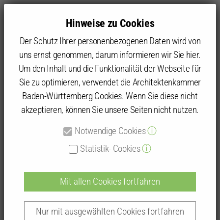
Hinweise zu Cookies
Der Schutz Ihrer personenbezogenen Daten wird von
uns ernst genommen, darum informieren wir Sie hier.
Um den Inhalt und die Funktionalität der Webseite für
Sie zu optimieren, verwendet die Architektenkammer
Kammer
Kammergruppen und Kammerbezirke
Kammerbezirk Karlsruhe
Baden-Baden/Rastatt
Baden-Württemberg Cookies. Wenn Sie diese nicht
Veranstaltungen in 2013
akzeptieren, können Sie unsere Seiten nicht nutzen.
Notwendige Cookies
ⓘ
Veranstaltungen in 2013
Statistik- Cookies
ⓘ
Mit allen Cookies fortfahren
Nur mit ausgewählten Cookies fortfahren