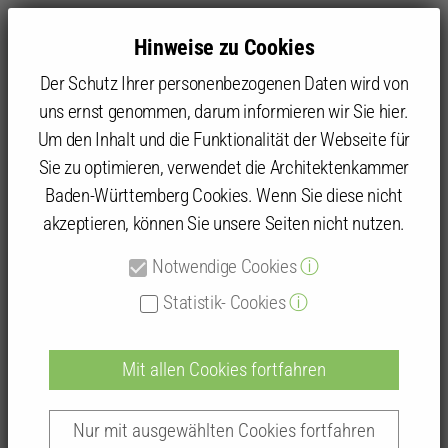
Hinweise zu Cookies
Der Schutz Ihrer personenbezogenen Daten wird von
uns ernst genommen, darum informieren wir Sie hier.
Um den Inhalt und die Funktionalität der Webseite für
Sie zu optimieren, verwendet die Architektenkammer
Kammer
Kammergruppen und Kammerbezirke
Kammerbezirk Karlsruhe
Mannheim
Baden-Württemberg Cookies. Wenn Sie diese nicht
Aktuelles aus der KG Mannheim
Einfach wohnen!
akzeptieren, können Sie unsere Seiten nicht nutzen.
Notwendige Cookies
ⓘ
Einfach wohnen!
Statistik- Cookies
ⓘ
Mit allen Cookies fortfahren
Nur mit ausgewählten Cookies fortfahren
Einfach wohnen!