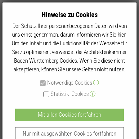
Hinweise zu Cookies
Der Schutz Ihrer personenbezogenen Daten wird von
uns ernst genommen, darum informieren wir Sie hier.
Um den Inhalt und die Funktionalität der Webseite für
Sie zu optimieren, verwendet die Architektenkammer
Kammer
Kammergruppen und Kammerbezirke
Kammerbezirk Karlsruhe
Mannheim
Baden-Württemberg Cookies. Wenn Sie diese nicht
Aktuelles aus der KG Mannheim
Termine im Juli 2026
akzeptieren, können Sie unsere Seiten nicht nutzen.
Notwendige Cookies
ⓘ
Termine im Juli 2026
Statistik- Cookies
ⓘ
Mit allen Cookies fortfahren
Nur mit ausgewählten Cookies fortfahren
Liebe Kolleg:innen,