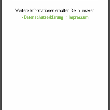
auch im Juli greifen unsere Veranstaltungen das
Weitere Informationen erhalten Sie in unserer
diesjährige Schwerpunktthema „Wohnen“ aus
Datenschutzerklärung
Impressum
unterschiedlichen Blickwinkeln auf: von der
Modernisierung großer Wohnsiedlungen über die
Transformation des Bestands und klimapositive
Stadtentwicklung bis hin zur Geschichte des
Mannheimer Wohnhauses. Gleichzeitig bietet
MULTI_ma wieder Gelegenheit, gemeinsam über
aktuelle Fragen der Baukultur in der Rhein-Neckar-
Region ins Gespräch zu kommen.
Wir freuen uns auf Ihre Teilnahme und den
fachlichen Austausch.
__________________________________________________________