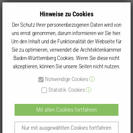
Hinweise zu Cookies
Der Schutz Ihrer personenbezogenen Daten wird von
uns ernst genommen, darum informieren wir Sie hier.
Um den Inhalt und die Funktionalität der Webseite für
Sie zu optimieren, verwendet die Architektenkammer
Kammer
Kammergruppen und Kammerbezirke
Kammerbezirk Karlsruhe
Mannheim
Baden-Württemberg Cookies. Wenn Sie diese nicht
Initiativen Phase Nachhaltigkeit und Klimapositive Städte und
akzeptieren, können Sie unsere Seiten nicht nutzen.
Gemeinden
Notwendige Cookies
ⓘ
Statistik- Cookies
ⓘ
Initiativen Phase Nachhaltigkeit
und Klimapositive Städte und
Mit allen Cookies fortfahren
Gemeinden
Nur mit ausgewählten Cookies fortfahren