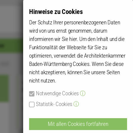
Hinweise zu Cookies
Submit
Der Schutz Ihrer personenbezogenen Daten
wird von uns ernst genommen, darum
informieren wir Sie hier. Um den Inhalt und die
er
Login für mehr
Funktionalität der Webseite für Sie zu
optimieren, verwendet die Architektenkammer
Baden-Württemberg Cookies. Wenn Sie diese
 2025
nicht akzeptieren, können Sie unsere Seiten
nicht nutzen.
Vorsitzende der
Kammergruppe
Notwendige Cookies
ⓘ
Dipl.-Ing. (FH) Astrid Fath
Statistik- Cookies
ⓘ
Architektin
Kontaktdaten
Mit allen Cookies fortfahren