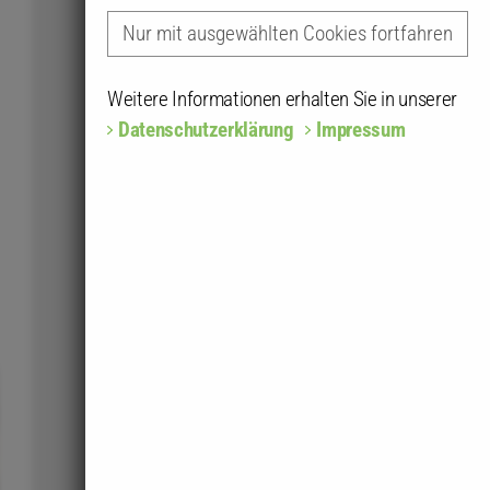
Nur mit ausgewählten Cookies fortfahren
Weitere Informationen erhalten Sie in unserer
Datenschutzerklärung
Impressum
______