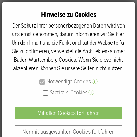
Hinweise zu Cookies
Der Schutz Ihrer personenbezogenen Daten wird von
uns ernst genommen, darum informieren wir Sie hier.
Um den Inhalt und die Funktionalität der Webseite für
Sie zu optimieren, verwendet die Architektenkammer
Kammer
Kammergruppen und Kammerbezirke
Kammerbezirk Karlsruhe
Baden-Württemberg Cookies. Wenn Sie diese nicht
Rückblick OSCAR Schülerwettbewerbe
akzeptieren, können Sie unsere Seiten nicht nutzen.
Notwendige Cookies
ⓘ
Rückblick OSCAR
Statistik- Cookies
ⓘ
Schülerwettbewerbe
Mit allen Cookies fortfahren
Nur mit ausgewählten Cookies fortfahren