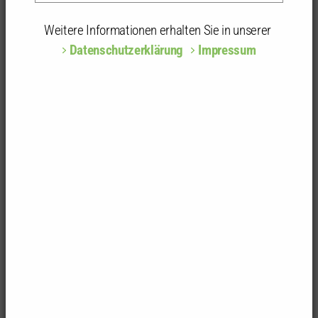
Die Jury verlieh folgenden Projekten einen
Preis:
Weitere Informationen erhalten Sie in unserer
Preisgruppe 1
Datenschutzerklärung
Impressum
Die Scheibe - Ein Architekturforum für Stuttgart
Verfasser:
Maximilian Scheffel
Hochschule:
Universität Stuttgart
Institut
: Institut für Raumkonzeptionen und
Grundlagen des Entwurfes, Institut für öffentliche
Bauten und Entwerfen,
Prof. Markus Allmann, Prof. Alexander Schwarz
Projekt zum Download