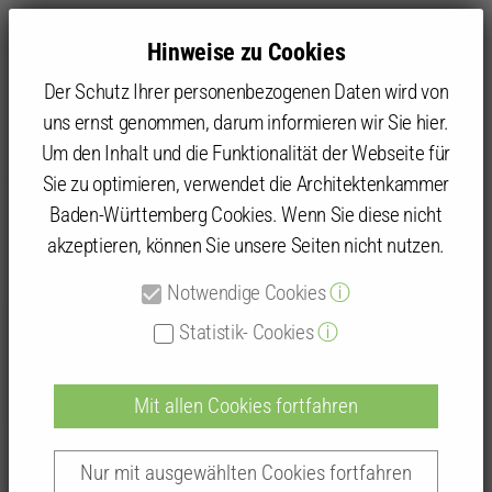
Hinweise zu Cookies
Der Schutz Ihrer personenbezogenen Daten wird von
uns ernst genommen, darum informieren wir Sie hier.
Um den Inhalt und die Funktionalität der Webseite für
Sie zu optimieren, verwendet die Architektenkammer
Kammer
Kammergruppen und Kammerbezirke
Kammerbezirk Stuttgart
Baden-Württemberg Cookies. Wenn Sie diese nicht
Stuttgart – Die FÜNF Kammergruppen
0711 Contest
akzeptieren, können Sie unsere Seiten nicht nutzen.
Preisträger 2021
Notwendige Cookies
ⓘ
Statistik- Cookies
ⓘ
Preisträger 2021
Mit allen Cookies fortfahren
Nur mit ausgewählten Cookies fortfahren