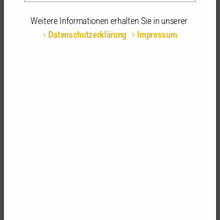
19.09.2025 - 20.09.2025 | 09:30 - 17:00 Uhr | Haus
der Architektinnen und Architekten, Stuttgart
Weitere Informationen erhalten Sie in unserer
Datenschutzerklärung
Impressum
Teilnahmeart:
Präsenz
Fachrichtungsempfehlung:
alle Fachrichtungen
Anerkannte
16 anerkannte Stunden | 2-tägig
Stunden:
Entdecken Sie das Zeichnen wieder!
Zeichnen ist mit dem Stift denken.
Zeichnen heißt
erfassen, wahrnehmen, Ideen entwickeln.
Grundlegende Fähigkeiten im freien Zeichnen sind
die beste Basis für spontane, sinnliche
Architekturdarstellungen im Gespräch mit
Bauherrinnen und Bauherren, in der Diskussion mit