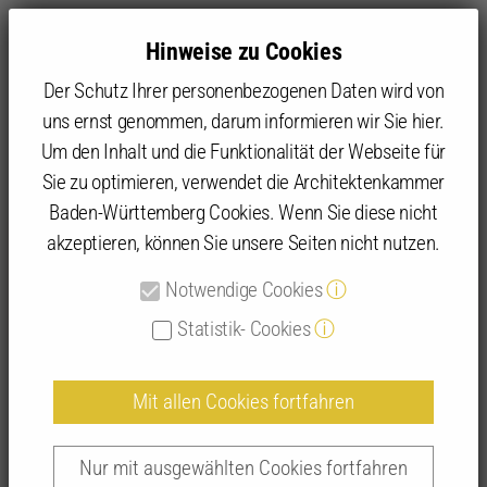
Hinweise zu Cookies
Der Schutz Ihrer personenbezogenen Daten wird von
uns ernst genommen, darum informieren wir Sie hier.
Um den Inhalt und die Funktionalität der Webseite für
Sie zu optimieren, verwendet die Architektenkammer
Angebot
IFBau | Fortbildungen
IFBau Seminar-Suche
Baden-Württemberg Cookies. Wenn Sie diese nicht
akzeptieren, können Sie unsere Seiten nicht nutzen.
Detailansicht IFBau-Seminare
Notwendige Cookies
ⓘ
Statistik- Cookies
ⓘ
Mit allen Cookies fortfahren
Mut zum Stift – Zeichenworkshop |
251040
Nur mit ausgewählten Cookies fortfahren