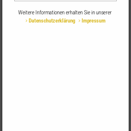
21.04.2026 - 21.05.2026 | 15:30 - 17:00 Uhr | Zoom-
Meeting, Online
Weitere Informationen erhalten Sie in unserer
Datenschutzerklärung
Impressum
Teilnahmeart:
Online
Fachrichtungsempfehlung:
alle Fachrichtungen
Anerkannte
12 anerkannte Stunden
Stunden:
Zweiter Teil des Vertiefungslehrgangs des
Qualifizierungsprogramms BIM – Planen,
Bauen und Betreiben
Modul 3 beginnt mit den Grundlagen der
Koordination, stellt den Prozess dar, der zum
koordinierten, qualitätsgeprüften Gesamtmodell
führt und zeigt dessen weitere Anwendungsfälle. Es
wird gemeinsam mit der Ingenieurkammer Baden-