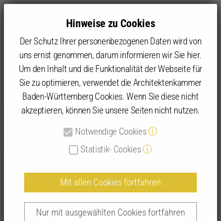
Hinweise zu Cookies
Der Schutz Ihrer personenbezogenen Daten wird von
uns ernst genommen, darum informieren wir Sie hier.
Um den Inhalt und die Funktionalität der Webseite für
Sie zu optimieren, verwendet die Architektenkammer
Angebot
IFBau | Fortbildungen
IFBau Seminar-Suche
Baden-Württemberg Cookies. Wenn Sie diese nicht
akzeptieren, können Sie unsere Seiten nicht nutzen.
Detailansicht IFBau-Seminare
Notwendige Cookies
ⓘ
Statistik- Cookies
ⓘ
Mit allen Cookies fortfahren
BIM Modul 3 Informationskoordination |
268931
Nur mit ausgewählten Cookies fortfahren