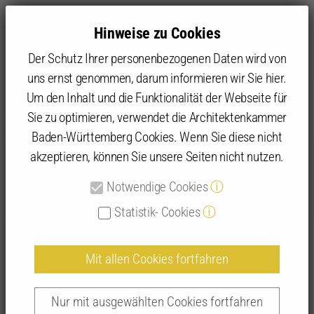
Hinweise zu Cookies
Der Schutz Ihrer personenbezogenen Daten wird von
uns ernst genommen, darum informieren wir Sie hier.
Um den Inhalt und die Funktionalität der Webseite für
Sie zu optimieren, verwendet die Architektenkammer
Angebot
IFBau | Fortbildungen
IFBau Seminar-Suche
Baden-Württemberg Cookies. Wenn Sie diese nicht
akzeptieren, können Sie unsere Seiten nicht nutzen.
Detailansicht IFBau-Seminare
Notwendige Cookies
ⓘ
Statistik- Cookies
ⓘ
Mit allen Cookies fortfahren
BIM Modul 4 Informationsmanagement |
268941
Nur mit ausgewählten Cookies fortfahren