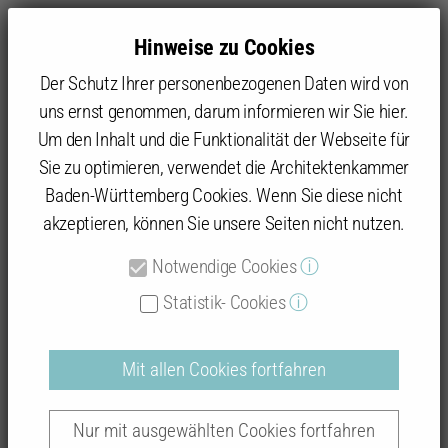
Hinweise zu Cookies
Der Schutz Ihrer personenbezogenen Daten wird von
uns ernst genommen, darum informieren wir Sie hier.
Um den Inhalt und die Funktionalität der Webseite für
Sie zu optimieren, verwendet die Architektenkammer
Baukultur
Architekturpreise
Baukultur Hohenlohe-Tauberfranken
Preisträger
Baden-Württemberg Cookies. Wenn Sie diese nicht
Gemeindehalle Nobelgusch
akzeptieren, können Sie unsere Seiten nicht nutzen.
Notwendige Cookies
ⓘ
Gemeindehalle Nobelgusch
Statistik- Cookies
ⓘ
Mit allen Cookies fortfahren
Nur mit ausgewählten Cookies fortfahren