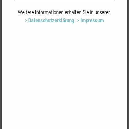
Foto: Zooey Braun
Weitere Informationen erhalten Sie in unserer
NOBELGUSCH, Pfedelbach
Datenschutzerklärung
Impressum
Neubau einer Gemeinde- und Veranstaltungshalle
für die Gemeinde Pfedelbach
Neubau/Bauherr
Gemeinde Pfedelbach
Objektbeschreibung
Architektur: METARAUM Architekten, Stuttgart
Das Gebäude der Gemeindehalle wirkt wie der
Schlußstein des großen Schulcampus. Über seinen
Vorplatz leistet es die Anbindung des angrenzenden
Gewerbegebiets und verbindet über das neue
Fußwegenetz auch durch hybride dörfliche