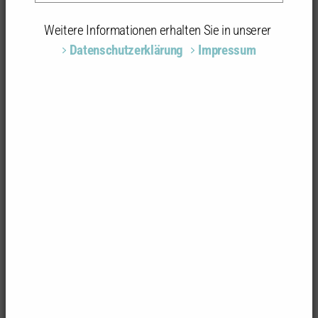
Weitere Informationen erhalten Sie in unserer
Foto: Rolf Klärle
Datenschutzerklärung
Impressum
Brauerei Derr
Umbau einer ehemaligen landwirtschaftlichen
Hofstelle in Holzbronn zu einer Brauerei mit
Gastraum und Hofladen als erstem Bauabschnitt
Umbau/Bauherr
Jascha Derr, Igersheim-Holzbronn
Objektbeschreibung
Architektur: architekturbüro KLÄRLE, Bad
Mergentheim
Die Eingriffe in den Bestand erfolgen minimal um die