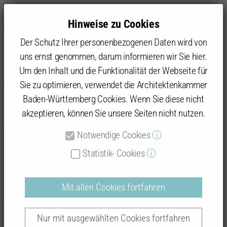
Hinweise zu Cookies
Der Schutz Ihrer personenbezogenen Daten wird von
uns ernst genommen, darum informieren wir Sie hier.
Um den Inhalt und die Funktionalität der Webseite für
Sie zu optimieren, verwendet die Architektenkammer
Baukultur
Architekturpreise
Baukultur Hohenlohe-Tauberfranken
Preisträger
Baden-Württemberg Cookies. Wenn Sie diese nicht
Umbau einer Hofanlage zur Brauerei
akzeptieren, können Sie unsere Seiten nicht nutzen.
Notwendige Cookies
ⓘ
Umbau einer Hofanlage zur
Statistik- Cookies
ⓘ
Brauerei
Mit allen Cookies fortfahren
Nur mit ausgewählten Cookies fortfahren