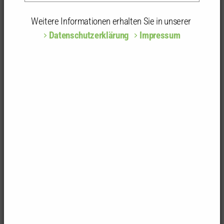
Freier Architekt
Kammergruppe:
Pforzheim, Enzkreis
Weitere Informationen erhalten Sie in unserer
Datenschutzerklärung
Impressum
Privatadresse
Badstr. 5
75233 Tiefenbronn
Büroadresse
Architekturbüro Jost
Uhlandstr. 19
75233 Tiefenbronn
Adressänderungen und Pflege von Mitgliedsdaten
Als Mitglied können Sie uns beispielsweise