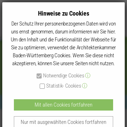
Hinweise zu Cookies
Der Schutz Ihrer personenbezogenen Daten wird von
uns ernst genommen, darum informieren wir Sie hier.
Um den Inhalt und die Funktionalität der Webseite für
Sie zu optimieren, verwendet die Architektenkammer
Baden-Württemberg Cookies. Wenn Sie diese nicht
Werkbericht am 10.03.2023 -
akzeptieren, können Sie unsere Seiten nicht nutzen.
Umbau und Sanierung der
Notwendige Cookies
ⓘ
Sparkasse Bühl
Statistik- Cookies
ⓘ
Mit allen Cookies fortfahren
Bildquelle: Sparkasse Bühl
Kammer
Kammergruppen und Kammerbezirke
Nur mit ausgewählten Cookies fortfahren
Kammerbezirk Karlsruhe
Baden-Baden/Rastatt