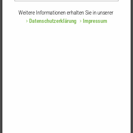
Mitgliederinformationen Baden-Baden/Rastatt
Weitere Informationen erhalten Sie in unserer
Werkbericht am 10.03.2023 - Umbau und Sanierung der
Datenschutzerklärung
Impressum
Sparkasse Bühl
Nachbericht