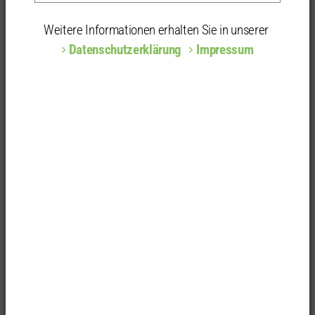
Weitere Informationen erhalten Sie in unserer
Datenschutzerklärung
Impressum
Bildquelle: Nobuhiro Sonoda
Es war wieder mal ein besonderer Tag der
Architektur !