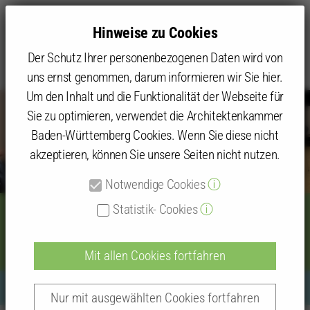
Hinweise zu Cookies
Der Schutz Ihrer personenbezogenen Daten wird von
uns ernst genommen, darum informieren wir Sie hier.
Um den Inhalt und die Funktionalität der Webseite für
Sie zu optimieren, verwendet die Architektenkammer
Baden-Württemberg Cookies. Wenn Sie diese nicht
akzeptieren, können Sie unsere Seiten nicht nutzen.
Notwendige Cookies
ⓘ
Statistik- Cookies
ⓘ
Übers Machen Sprechen: Räume
Mit allen Cookies fortfahren
Nur mit ausgewählten Cookies fortfahren