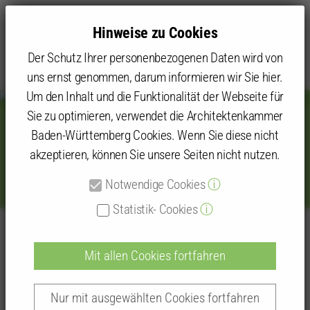
Hinweise zu Cookies
Der Schutz Ihrer personenbezogenen Daten wird von
uns ernst genommen, darum informieren wir Sie hier.
Um den Inhalt und die Funktionalität der Webseite für
Sie zu optimieren, verwendet die Architektenkammer
Baden-Württemberg Cookies. Wenn Sie diese nicht
"0711 Contest" – Modelle für die
akzeptieren, können Sie unsere Seiten nicht nutzen.
Zukunft
Notwendige Cookies
ⓘ
Statistik- Cookies
ⓘ
Kammer
Kammergruppen und Kammerbezirke
Kammerbezirk Stuttgart
Mit allen Cookies fortfahren
Stuttgart – Die FÜNF Kammergruppen
0711 Contest
Preisverleihung 2015
Nur mit ausgewählten Cookies fortfahren