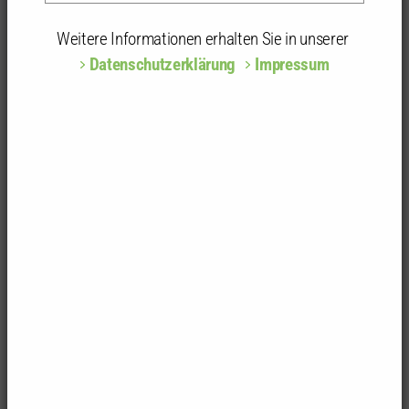
Nachwuchsförderpreis der Fünf Stuttgarter
Weitere Informationen erhalten Sie in unserer
Kammergruppen
Datenschutzerklärung
Impressum
Tolle Arbeiten, großes Engagement und hoch
interessante städtebauliche Ansätze: Das war der
Tenor von Jury, Schirmherr und Gästen bei der
Preisverleihung des "0711-Contest" am 1. Juli im
Stuttgarter Rathaus.
Für diesen zum ersten Mal von den Fünf Stuttgarter
Kammergruppen initiierten Nachwuchsförderpreis
bewarben sich insgesamt 46 Studierende mit ihren
Entwurfs- bzw. Abschlussarbeiten aus dem
Wintersemester 2014/2015. Zwei Bedingungen
mussten dabei erfüllt werden: Die Arbeiten mussten